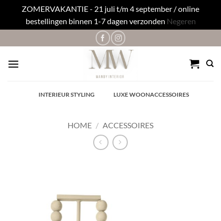
ZOMERVAKANTIE - 21 juli t/m 4 september / online
bestellingen binnen 1-7 dagen verzonden
Negeren
Ga
naar
inhoud
✓
INTERIEUR STYLING
✓
LUXE WOONACCESSOIRES
HOME
/
ACCESSOIRES