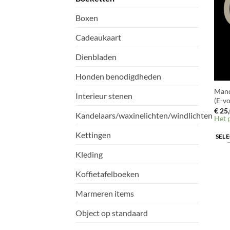
Boxen
Cadeaukaart
Dienbladen
Honden benodigdheden
Mand
Interieur stenen
(E-v
€
25,
Kandelaars/waxinelichten/windlichten
Het 
Kettingen
SEL
Kleding
Koffietafelboeken
Marmeren items
Object op standaard