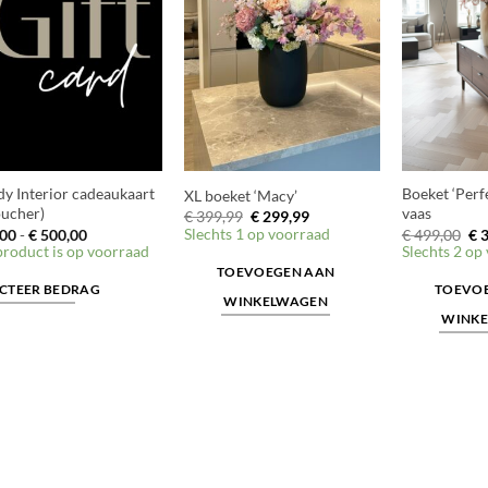
y Interior cadeaukaart
Boeket ‘Perfe
XL boeket ‘Macy’
oucher)
vaas
Oorspronkelijke
Huidige
€
399,99
€
299,99
prijs
prijs
Prijsklasse:
Slechts 1 op voorraad
Oo
00
-
€
500,00
€
499,00
€
3
was:
is:
€ 25,00
pri
product is op voorraad
Slechts 2 op
€ 399,99.
€ 299,99.
tot
wa
TOEVOEGEN AAN
€ 500,00
€ 
ECTEER BEDRAG
TOEVO
WINKELWAGEN
WINK