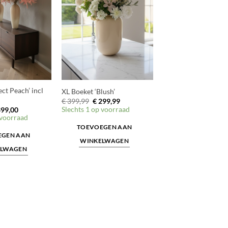
ct Peach’ incl
XL Boeket ‘Blush’
Oorspronkelijke
Huidige
€
399,99
€
299,99
prijs
prijs
rspronkelijke
Huidige
Slechts 1 op voorraad
99,00
was:
is:
js
prijs
 voorraad
€ 399,99.
€ 299,99.
s:
is:
TOEVOEGEN AAN
499,00.
€ 399,00.
EGEN AAN
WINKELWAGEN
ELWAGEN