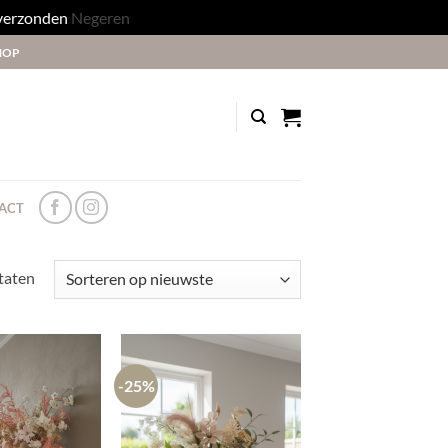
 verzonden
Negeren
HOP
ACT
Gesorteerd
ltaten
op
nieuwste
-25%