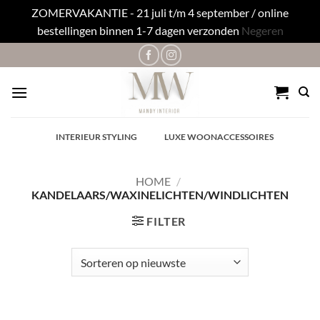
ZOMERVAKANTIE - 21 juli t/m 4 september / online
bestellingen binnen 1-7 dagen verzonden
Negeren
Ga
naar
inhoud
✓
INTERIEUR STYLING
✓
LUXE WOONACCESSOIRES
HOME
/
KANDELAARS/WAXINELICHTEN/WINDLICHTEN
FILTER