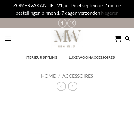
ZOMERVAKANTIE - 21 juli t/m 4 september / online
bestellingen binnen 1-7 dagen verzonden
Negeren
Ga
naar
inhoud
✓
INTERIEUR STYLING
✓
LUXE WOONACCESSOIRES
HOME
/
ACCESSOIRES