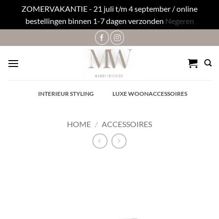
ZOMERVAKANTIE - 21 juli t/m 4 september / online
bestellingen binnen 1-7 dagen verzonden
Negeren
Ga
naar
inhoud
✓
INTERIEUR STYLING
✓
LUXE WOONACCESSOIRES
HOME
/
ACCESSOIRES