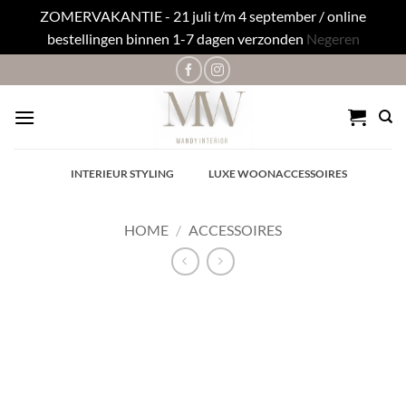
ZOMERVAKANTIE - 21 juli t/m 4 september / online
bestellingen binnen 1-7 dagen verzonden
Negeren
Ga
naar
inhoud
✓
INTERIEUR STYLING
✓
LUXE WOONACCESSOIRES
HOME
/
ACCESSOIRES