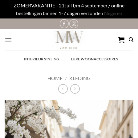
ZOMERVAKANTIE - 21 juli t/m 4 september / online
bestellingen binnen 1-7 dagen verzonden
Negeren
Ga
naar
inhoud
✓
INTERIEUR STYLING
✓
LUXE WOONACCESSOIRES
HOME
/
KLEDING