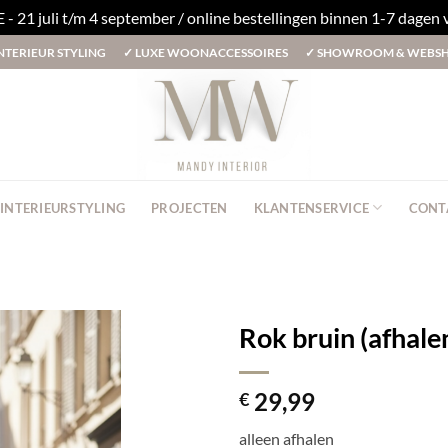
1 juli t/m 4 september / online bestellingen binnen 1-7 dagen
NTERIEUR STYLING
✓
LUXE WOONACCESSOIRES
✓
SHOWROOM & WEBS
INTERIEURSTYLING
PROJECTEN
KLANTENSERVICE
CONT
Rok bruin (afhale
29,99
€
alleen afhalen