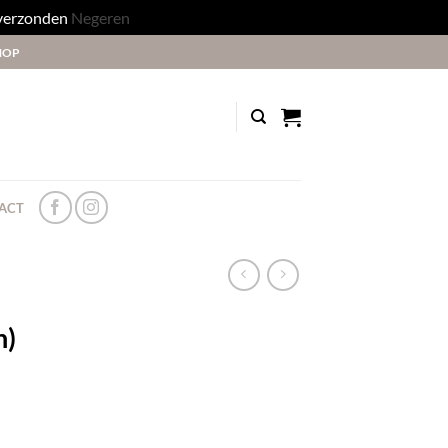
 verzonden
Negeren
HOP
ACT
n)