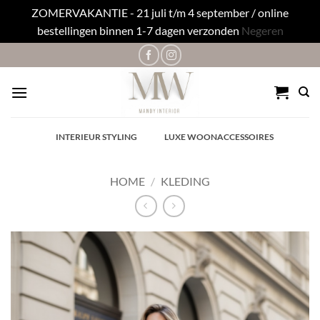
ZOMERVAKANTIE - 21 juli t/m 4 september / online
bestellingen binnen 1-7 dagen verzonden
Negeren
Ga
naar
inhoud
✓
INTERIEUR STYLING
✓
LUXE WOONACCESSOIRES
HOME
/
KLEDING