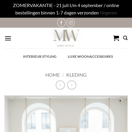
ZOMERVAKANTIE - 21 juli t/m 4 september / online
bestellingen binnen 1-7 dagen verzonden
Negeren
Ga
naar
inhoud
✓
INTERIEUR STYLING
✓
LUXE WOONACCESSOIRES
HOME
/
KLEDING