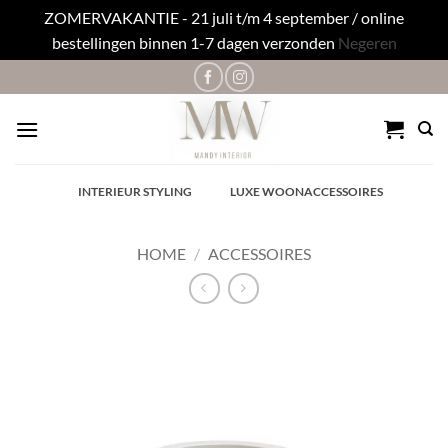
ZOMERVAKANTIE - 21 juli t/m 4 september / online
bestellingen binnen 1-7 dagen verzonden
Negeren
Ga
naar
inhoud
✓
INTERIEUR STYLING
✓
LUXE WOONACCESSOIRES
HOME
/
ACCESSOIRES