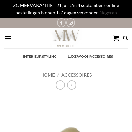
ZOMERVAKANTIE - 21 juli t/m 4 september / online
bestellingen binnen 1-7 dagen verzonden
Negeren
Ga
naar
inhoud
✓
INTERIEUR STYLING
✓
LUXE WOONACCESSOIRES
HOME
/
ACCESSOIRES