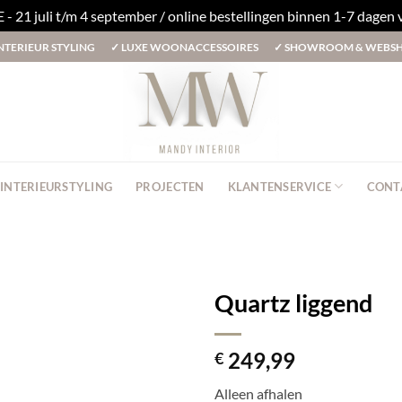
1 juli t/m 4 september / online bestellingen binnen 1-7 dagen
NTERIEUR STYLING
✓
LUXE WOONACCESSOIRES
✓
SHOWROOM & WEBS
INTERIEURSTYLING
PROJECTEN
KLANTENSERVICE
CONT
Quartz liggend
249,99
€
Alleen afhalen