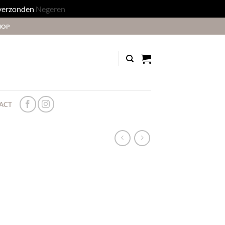
 verzonden
Negeren
HOP
ACT