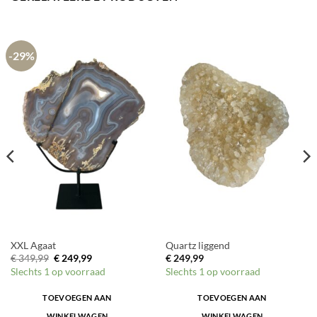
-29%
XXL Agaat
Quartz liggend
Oorspronkelijke
Huidige
€
349,99
€
249,99
€
249,99
prijs
prijs
Slechts 1 op voorraad
Slechts 1 op voorraad
was:
is:
€ 349,99.
€ 249,99.
TOEVOEGEN AAN
TOEVOEGEN AAN
WINKELWAGEN
WINKELWAGEN