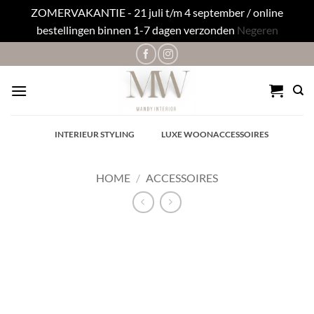
ZOMERVAKANTIE - 21 juli t/m 4 september / online
bestellingen binnen 1-7 dagen verzonden
Negeren
Ga
naar
inhoud
✓
INTERIEUR STYLING
✓
LUXE WOONACCESSOIRES
HOME
/
ACCESSOIRES