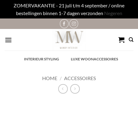
ZOMERVAKANTIE - 21 juli t/m 4 september / online
bestellingen binnen 1-7 dagen verzonden
Negeren
Ga
naar
inhoud
✓
INTERIEUR STYLING
✓
LUXE WOONACCESSOIRES
HOME
/
ACCESSOIRES