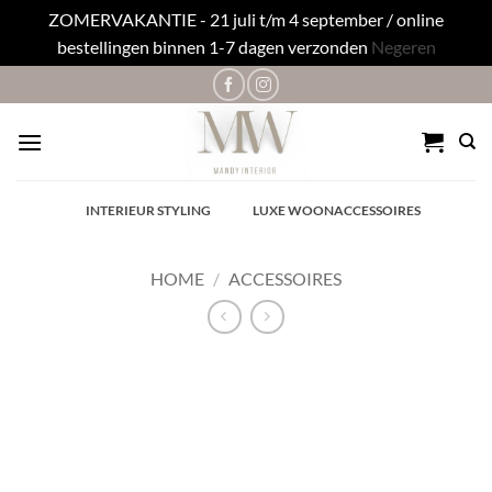
ZOMERVAKANTIE - 21 juli t/m 4 september / online
bestellingen binnen 1-7 dagen verzonden
Negeren
Ga
naar
inhoud
✓
INTERIEUR STYLING
✓
LUXE WOONACCESSOIRES
HOME
/
ACCESSOIRES