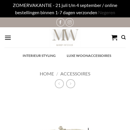
ZOMERVAKANTIE - 21 juli t/m 4 september / online
bestellingen binnen 1-7 dagen verzonden
Negeren
Ga
naar
inhoud
✓
INTERIEUR STYLING
✓
LUXE WOONACCESSOIRES
HOME
/
ACCESSOIRES