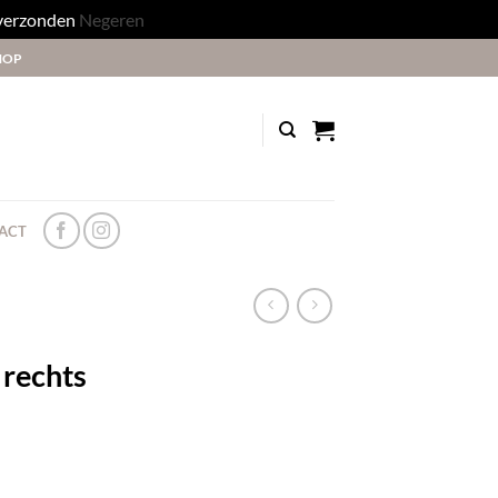
 verzonden
Negeren
HOP
ACT
 rechts