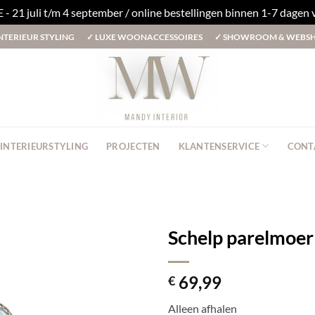
1 juli t/m 4 september / online bestellingen binnen 1-7 dagen
NTERIEUR STYLING
✓
LUXE WOONACCESSOIRES
✓
SHOWROOM & WEBS
INTERIEURSTYLING
PROJECTEN
KLANTENSERVICE
CONT
Schelp parelmoer
69,99
€
Alleen afhalen