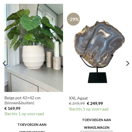
-29%
Beige pot 42×42 cm
XXL Agaat
(binnen&buiten)
Oorspronkelijke
Huidige
€
349,99
€
249,99
prijs
prijs
€
169,99
Slechts 1 op voorraad
was:
is:
Slechts 1 op voorraad
€ 349,99.
€ 249,99.
TOEVOEGEN AAN
TOEVOEGEN AAN
WINKELWAGEN