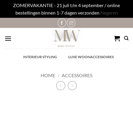
ZOMERVAKANTIE - 21 juli t/m 4 september / online
bestellingen binnen 1-7 dagen verzonden
Negeren
Ga
naar
inhoud
✓
INTERIEUR STYLING
✓
LUXE WOONACCESSOIRES
HOME
/
ACCESSOIRES