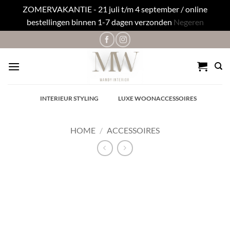
ZOMERVAKANTIE - 21 juli t/m 4 september / online
bestellingen binnen 1-7 dagen verzonden
Negeren
Ga
naar
inhoud
✓
INTERIEUR STYLING
✓
LUXE WOONACCESSOIRES
HOME
/
ACCESSOIRES