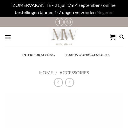
ZOMERVAKANTIE - 21 juli t/m 4 september / online
bestellingen binnen 1-7 dagen verzonden
Negeren
Ga
naar
inhoud
✓
INTERIEUR STYLING
✓
LUXE WOONACCESSOIRES
HOME
/
ACCESSOIRES