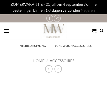
ZOMERVAKANTIE - 21 juli t/m 4 september / online
bestellingen binnen 1-7 dagen verzonden
Negeren
Ga
naar
inhoud
✓
INTERIEUR STYLING
✓
LUXE WOONACCESSOIRES
HOME
/
ACCESSOIRES