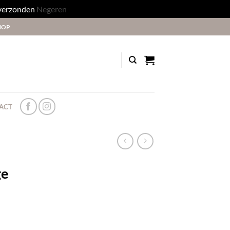
 verzonden
Negeren
HOP
ACT
ge