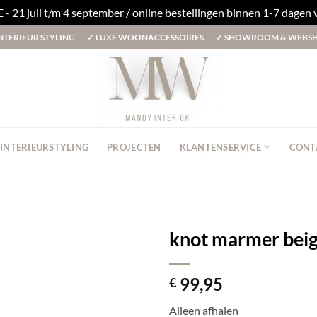
1 juli t/m 4 september / online bestellingen binnen 1-7 dagen
NTERIEUR STYLING
✓
LUXE WOONACCESSOIRES
✓
SHOWROOM & WEBS
INTERIEURSTYLING
PROJECTEN
KLANTENSERVICE
CONT
knot marmer bei
99,95
€
Alleen afhalen