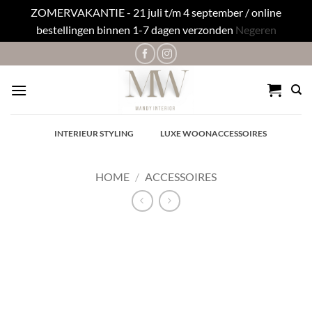
ZOMERVAKANTIE - 21 juli t/m 4 september / online
bestellingen binnen 1-7 dagen verzonden
Negeren
Ga
naar
inhoud
✓
INTERIEUR STYLING
✓
LUXE WOONACCESSOIRES
HOME
/
ACCESSOIRES