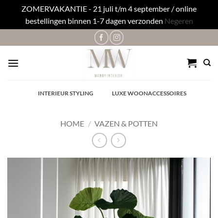
ZOMERVAKANTIE - 21 juli t/m 4 september / online
bestellingen binnen 1-7 dagen verzonden
Negeren
Ga
naar
inhoud
✓
INTERIEUR STYLING
✓
LUXE WOONACCESSOIRES
HOME
/
VAZEN & POTTEN