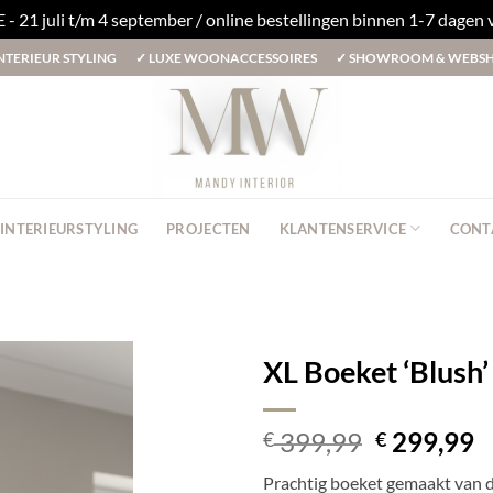
1 juli t/m 4 september / online bestellingen binnen 1-7 dagen
NTERIEUR STYLING
✓
LUXE WOONACCESSOIRES
✓
SHOWROOM & WEBS
INTERIEURSTYLING
PROJECTEN
KLANTENSERVICE
CONT
XL Boeket ‘Blush’
Oorspronk
H
399,99
299,99
€
€
prijs
p
Prachtig boeket gemaakt van 