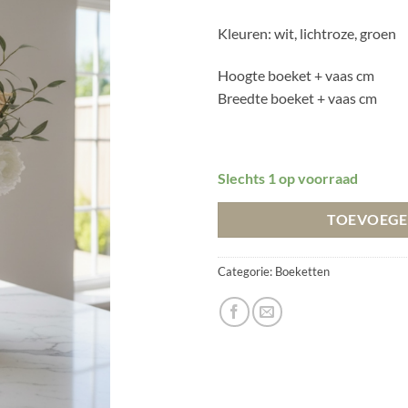
was:
is
€ 399,99.
€
Kleuren: wit, lichtroze, groen
Hoogte boeket + vaas cm
Breedte boeket + vaas cm
Slechts 1 op voorraad
TOEVOEGE
Categorie:
Boeketten