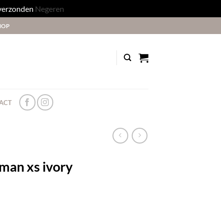
 verzonden
Negeren
HOP
ACT
man xs ivory