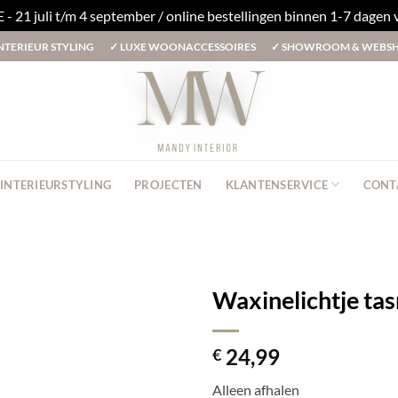
1 juli t/m 4 september / online bestellingen binnen 1-7 dagen
NTERIEUR STYLING
✓
LUXE WOONACCESSOIRES
✓
SHOWROOM & WEBS
INTERIEURSTYLING
PROJECTEN
KLANTENSERVICE
CONT
Waxinelichtje tas
24,99
€
Alleen afhalen