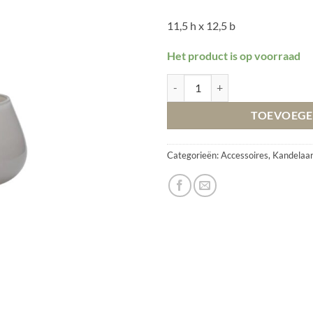
11,5 h x 12,5 b
Het product is op voorraad
Waxinelichtje tasman xs ivory aan
TOEVOEGE
Categorieën:
Accessoires
,
Kandelaar