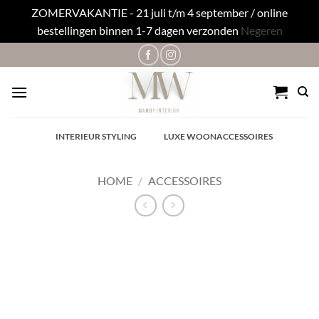
ZOMERVAKANTIE - 21 juli t/m 4 september / online
bestellingen binnen 1-7 dagen verzonden
Negeren
Ga
naar
inhoud
✓
INTERIEUR STYLING
✓
LUXE WOONACCESSOIRES
HOME
/
ACCESSOIRES