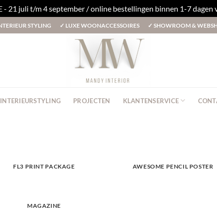
1 juli t/m 4 september / online bestellingen binnen 1-7 dagen
NTERIEUR STYLING
✓
LUXE WOONACCESSOIRES
✓
SHOWROOM & WEBS
INTERIEURSTYLING
PROJECTEN
KLANTENSERVICE
CONT
FL3 PRINT PACKAGE
AWESOME PENCIL POSTER
MAGAZINE