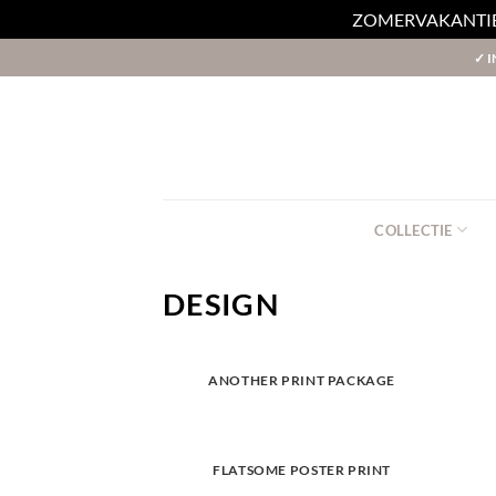
ZOMERVAKANTIE - 2
Ga
✓
I
naar
inhoud
COLLECTIE
DESIGN
ANOTHER PRINT PACKAGE
FLATSOME POSTER PRINT