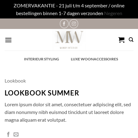
ZOMERVAKANTIE - 21 juli t/m 4 september / online
bestellingen binnen 1-7 dagen verzonden
Negeren
Ga
naar
inhoud
✓
INTERIEUR STYLING
✓
LUXE WOONACCESSOIRES
Lookbook
LOOKBOOK SUMMER
Lorem ipsum dolor sit amet, consectetuer adipiscing elit, sed
diam nonummy nibh euismod tincidunt ut laoreet dolore
magna aliquam erat volutpat.